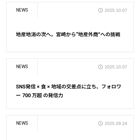
お申し込みはこちら
NEWS
2025.10.07
地産地消の次へ。宮崎から“地産外商”への挑戦
アクセス（会場のご案内）
特定商取引法に基づく表記
NEWS
2025.10.07
プライバシーポリシー
SNS発信 × 食 × 地域の交差点に立ち、フォロワ
ー 700 万超 の発信力
NEWS
2025.09.24