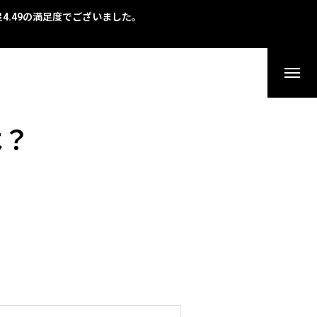
で星4.49の満足度でございました。
は？