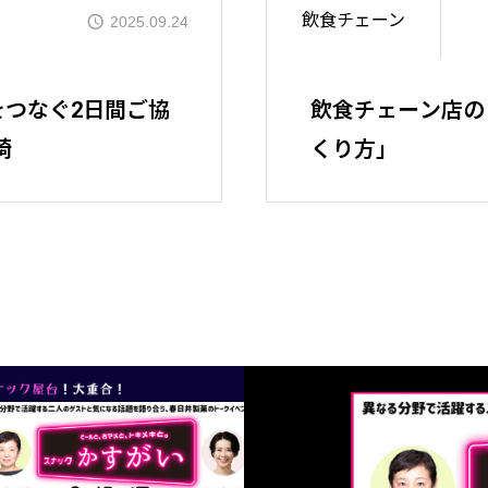
飲食チェーン
2025.09.24
セッションの
つなぐ2日間ご協
飲食チェーン店の
崎
くり方」
タイムテーブ
ご登壇者ご紹
パスチケット