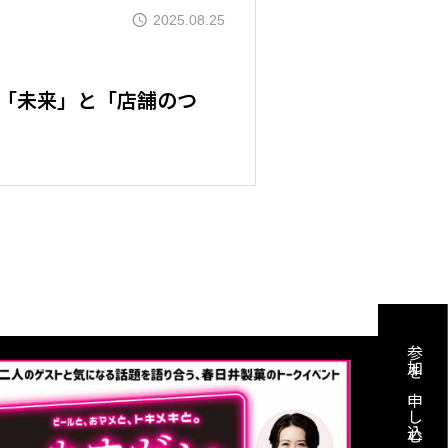
2025.08.25
ご紹介
「未来」と「店舗のつ
ル
介
のご料金
参加を申し込む