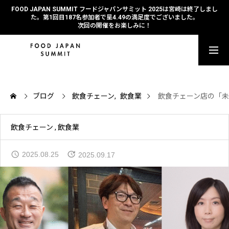
FOOD JAPAN SUMMIT フードジャパンサミット 2025は宮崎は終了しまし
た。第1回目187名参加者で星4.49の満足度でございました。
次回の開催をお楽しみに！
参加を申し込む
セッションのご紹介
ブログ
飲食チェーン
飲食業
飲食チェーン店の「
タイムテーブル
飲食チェーン
飲食業
2025.08.25
2025.09.17
ご登壇者ご紹介
パスチケットのご料金