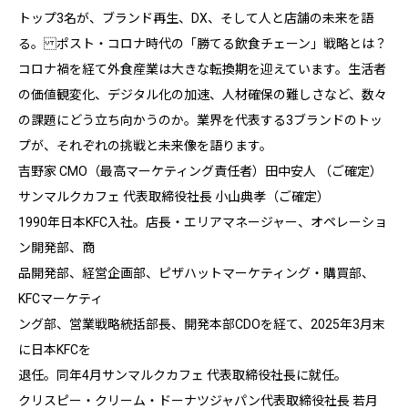
トップ3名が、ブランド再生、DX、そして人と店舗の未来を語
る。 ポスト・コロナ時代の「勝てる飲食チェーン」戦略とは？
コロナ禍を経て外食産業は大きな転換期を迎えています。生活者
の価値観変化、デジタル化の加速、人材確保の難しさなど、数々
の課題にどう立ち向かうのか。業界を代表する3ブランドのトッ
プが、それぞれの挑戦と未来像を語ります。
吉野家 CMO（最高マーケティング責任者）田中安人 （ご確定）
サンマルクカフェ 代表取締役社長 小山典孝（ご確定）
1990年日本KFC入社。店長・エリアマネージャー、オペレーショ
ン開発部、商
品開発部、経営企画部、ピザハットマーケティング・購買部、
KFCマーケティ
ング部、営業戦略統括部長、開発本部CDOを経て、2025年3月末
に日本KFCを
退任。同年4月サンマルクカフェ 代表取締役社長に就任。
クリスピー・クリーム・ドーナツジャパン代表取締役社長 若月