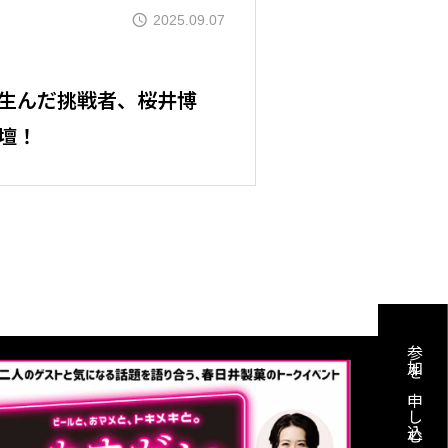
2025.09.07
ご紹介
生んだ挑戦者、桜井博
壇！
ル
介
のご料金
参加を申し込む