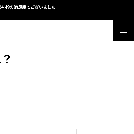
で星4.49の満足度でございました。
は？