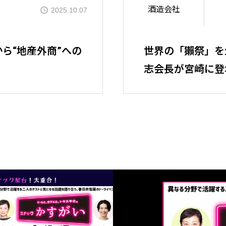
酒造会社
2025.10.07
セッションの
ら“地産外商”への
世界の「獺祭」を
志会長が宮崎に登
タイムテーブ
ご登壇者ご紹
パスチケット