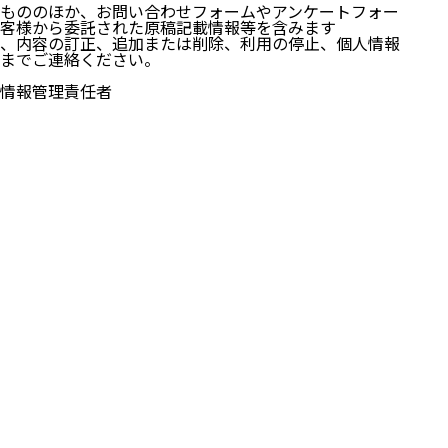
タイムテーブ
もののほか、お問い合わせフォームやアンケートフォー
客様から委託された原稿記載情報等を含みます
、内容の訂正、追加または削除、利用の停止、個人情報
までご連絡ください。
情報管理責任者
ご登壇者ご紹
パスチケット
当日一番宮崎を歩いた方に都農ワインの
プレゼントを行います！
お申し込みは
アクセス（会