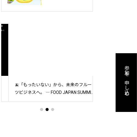
ル
FOOD JAPAN
壇！
SUMMIT 2025 in 宮
崎・登壇予告
介
のご料金
参加を申し込む
🍌「もったいない」から、未来のフルー
地産地消の次へ。宮
ツビジネスへ。 ― FOOD JAPAN SUMMIT
の挑戦
こちら
2025 in 宮崎・登壇予告
場のご案内）