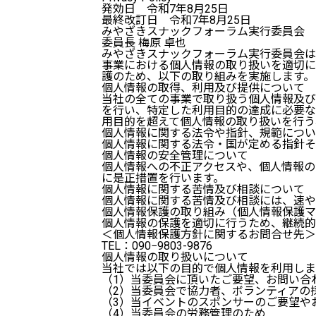
発効日 令和7年8月25日
最終改訂日 令和7年8月25日
みやざきスナックフォーラム実行委員会
委員長 梅原 卓也
みやざきスナックフォーラム実行委員会は
事業における個人情報の取り扱いを適切に
護のため、以下の取り組みを実施します。
個人情報の取得、利用及び提供について
当社の全ての事業で取り扱う個人情報及び
を行い、特定した利用目的の達成に必要な
用目的を超えて個人情報の取り扱いを行う
個人情報に関する法令や指針、規範につい
個人情報に関する法令・国が定める指針そ
個人情報の安全管理について
個人情報への不正アクセスや、個人情報の
に是正措置を行います。
個人情報に関する苦情及び相談について
個人情報に関する苦情及び相談には、速や
個人情報保護の取り組み（個人情報保護マ
個人情報の保護を適切に行うため、継続的
＜個人情報保護方針に関するお問合せ先＞
TEL：090−9803-9876
個人情報の取り扱いについて
当社では以下の目的で個人情報を利用しま
（1）当委員会に頂いたご要望、お問い合
（2）当委員会で協力者、ボランティアの
（3）当イベントのスポンサーのご要望や
（4）当委員会の労務管理のため