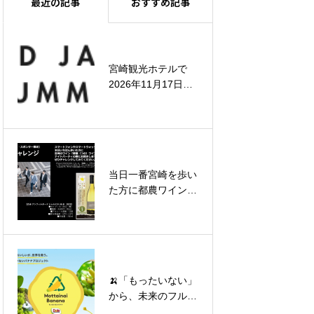
最近の記事
おすすめ記事
宮崎観光ホテルで
飲食チェーン店の
2026年11月17日
「未来」と「店舗の
（火）〜2026年11
つくり方」
月18日（水）開催
当日一番宮崎を歩い
地産地消の次へ。宮
た方に都農ワインの
崎から“地産外商”へ
プレゼントを行いま
の挑戦
す！
ご紹介
🍌「もったいない」
世界の「獺祭」を生
から、未来のフルー
んだ挑戦者、桜井博
ツビジネスへ。 ―
志会長が宮崎に登