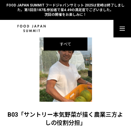
FOOD JAPAN SUMMIT フードジャパンサミット 2025は宮崎は終了しまし
た。第1回目187名参加者で星4.49の満足度でございました。
次回の開催をお楽しみに！
参
すべて
セッションのご紹介
タイムテーブル
ご登壇者ご紹介
B03「サントリー本気野菜が描く農業三方よ
パスチケットのご料金
しの役割分担」