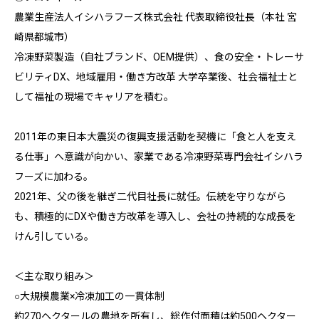
農業生産法人イシハラフーズ株式会社 代表取締役社長（本社 宮
崎県都城市）
冷凍野菜製造（自社ブランド、OEM提供）、食の安全・トレーサ
ビリティDX、地域雇用・働き方改革 大学卒業後、社会福祉士と
して福祉の現場でキャリアを積む。
2011年の東日本大震災の復興支援活動を契機に「食と人を支え
る仕事」へ意識が向かい、家業である冷凍野菜専門会社イシハラ
フーズに加わる。
2021年、父の後を継ぎ二代目社長に就任。伝統を守りながら
も、積極的にDXや働き方改革を導入し、会社の持続的な成長を
けん引している。
＜主な取り組み＞
○大規模農業×冷凍加工の一貫体制
約270ヘクタールの農地を所有し、総作付面積は約500ヘクター